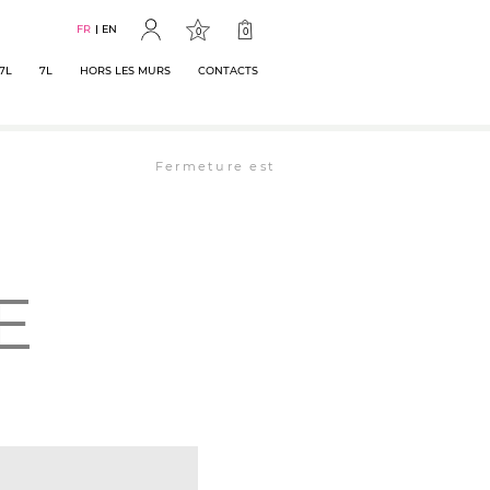
FR
EN
0
0
7L
7L
HORS LES MURS
CONTACTS
Fermeture estivale : la librairie est ouverte 
E