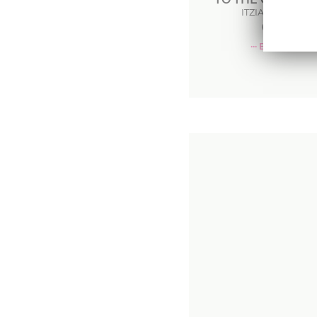
ITZIAR GUZMAN
62
€
··· En stock ···
Commande