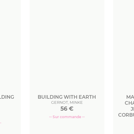
LDING
BUILDING WITH EARTH
MA
GERNOT, MINKE
CH
56
€
J
CORBU
··· Sur commande ···
·