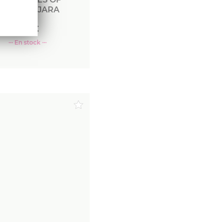
GUADALAJARA
COLL
49
€
··· En stock ···
Commander