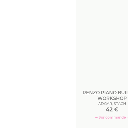
RENZO PIANO BUI
WORKSHOP
ADGAR, STACH
42
€
··· Sur commande ··