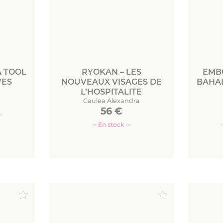
A TOOL
RYOKAN – LES
EMBO
VES
NOUVEAUX VISAGES DE
BAHAI
L’HOSPITALITE
Caulea Alexandra
56
€
·
··· En stock ···
r
Commander