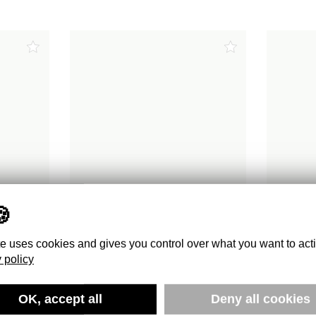
Commander
te uses cookies and gives you control over what you want to act
 policy
OK, accept all
Deny all cookies
OUSE
HANDVAERK N°14
T