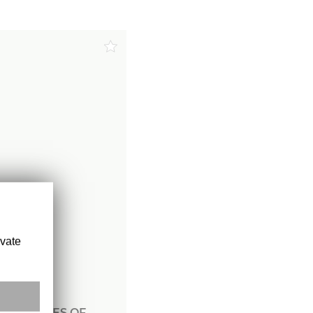
Commander
ivate
HE HOUSES OF