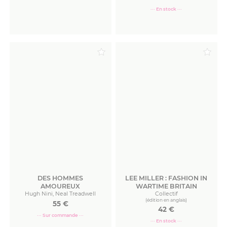
··· En stock ···
Commander
Commander
DES HOMMES
LEE MILLER : FASHION IN
AMOUREUX
WARTIME BRITAIN
Hugh Nini, Neal Treadwell
Collectif
(édition en anglais)
55
€
42
€
··· Sur commande ···
··· En stock ···