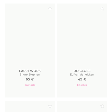
Commander
Commander
EARLY WORK
UO CLOSE
Shore Stephen
Ed Van der elsken
65
€
49
€
··· En stock ···
··· En stock ···
Commander
Commander