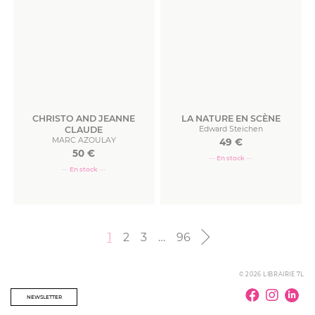
CHRISTO AND JEANNE
LA NATURE EN SCÈNE
CLAUDE
Edward Steichen
MARC AZOULAY
49
€
50
€
··· En stock ···
··· En stock ···
Commander
Commander
1
2
3
…
96
© 2026 LIBRAIRIE 7L
NEWSLETTER