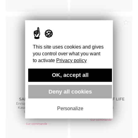
Commander
Commander
This site uses cookies and gives
you control over what you want
to activate
Privacy policy
OK, accept all
Deny all cookies
SAKIKO NOMURA
THE STILLNESS OF LIFE
Enrique Juncosa, Michiko
Don McCullin
Kasahara, Simon Baker
(édition en anglais)
Personalize
(édition en anglais)
110
€
89
€
··· Sur commande ···
··· Sur commande ···