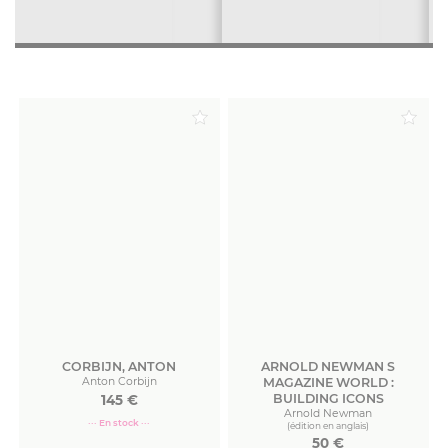
CORBIJN, ANTON
ARNOLD NEWMAN S
Anton Corbijn
MAGAZINE WORLD :
BUILDING ICONS
145
€
Arnold Newman
··· En stock ···
(édition en anglais)
50
€