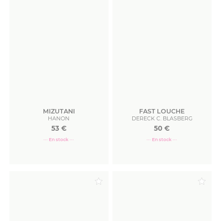
MIZUTANI
FAST LOUCHE
HANON
DERECK C. BLASBERG
53
€
50
€
··· En stock ···
··· En stock ···
Commander
Commander