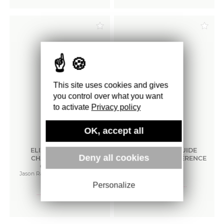
Commander
Commander
This site uses cookies and gives
you control over what you want
to activate
Privacy policy
OK, accept all
ELIZABETH II : LES
LA MODE, UN GUIDE
Deny all cookies
CHAPEAUX DE LA
PRATIQUE DE RÉFÉRENCE
COURONNE
Jay Calderin
Jason Raish, Thomas Pernette
27
€
28
€
Personalize
··· Sur commande ···
··· Sur commande ···
Commander
Commander