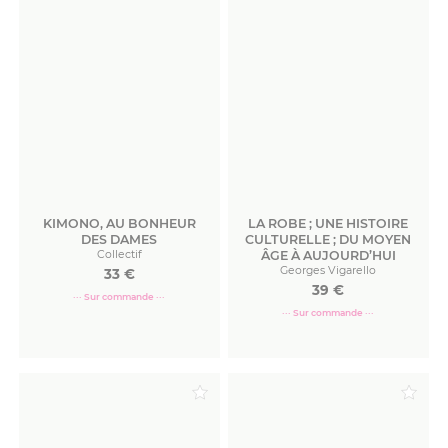
KIMONO, AU BONHEUR
LA ROBE ; UNE HISTOIRE
DES DAMES
CULTURELLE ; DU MOYEN
Collectif
ÂGE À AUJOURD’HUI
Georges Vigarello
33
€
39
€
··· Sur commande ···
··· Sur commande ···
Commander
Commander