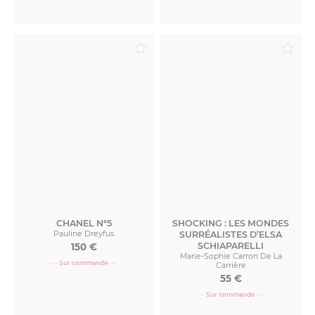
Commander
Commander
CHANEL N°5
SHOCKING : LES MONDES
Pauline Dreyfus
SURRÉALISTES D’ELSA
SCHIAPARELLI
150
€
Marie-Sophie Carron De La
··· Sur commande ···
Carrière
55
€
··· Sur commande ···