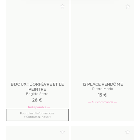
BIJOUX : L’ORFÈVRE ET LE
12 PLACE VENDÔME
PEINTRE
Pierre Morio
Brigitte Serre
15
€
26
€
··· Sur commande ···
··· Indisponible ···
Pour plus d’informations
> Contactez-nous <
Commander