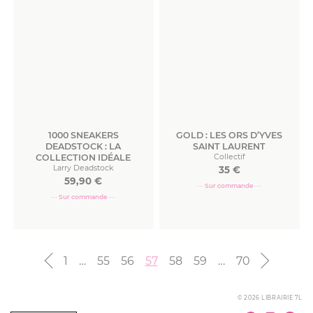
1000 SNEAKERS
GOLD : LES ORS D’YVES
DEADSTOCK : LA
SAINT LAURENT
COLLECTION IDÉALE
Collectif
Larry Deadstock
35
€
59,90
€
··· Sur commande ···
··· Sur commande ···
Commander
Commander
1
…
55
56
57
58
59
…
70
© 2026 LIBRAIRIE 7L