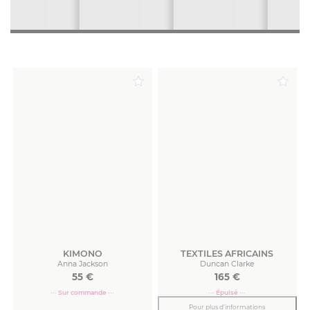
KIMONO
TEXTILES AFRICAINS
Anna Jackson
Duncan Clarke
55
€
165
€
··· Sur commande ···
··· Épuisé ···
Pour plus d’informations