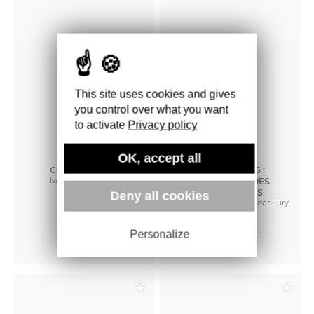
This site uses cookies and gives
you control over what you want
to activate
Privacy policy
OK, accept all
COCO CHANEL
DIOR, DÉFILÉS :
Isabelle Fiemeyer
L’INTÉGRALE DES
COLLECTIONS
19
€
Deny all cookies
Adelia Sabatini, Alexander Fury
··· En stock ···
59
€
··· Sur commande ···
Personalize
Commander
Commander