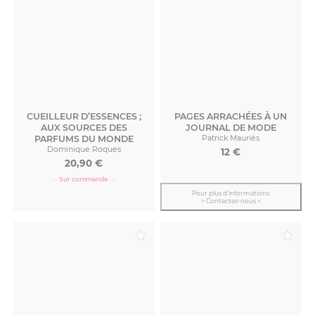
CUEILLEUR D’ESSENCES ;
PAGES ARRACHÉES À UN
AUX SOURCES DES
JOURNAL DE MODE
PARFUMS DU MONDE
Patrick Mauriès
Dominique Roques
12
€
20,90
€
··· Sur commande ···
Pour plus d’informations
> Contactez-nous <
Commander