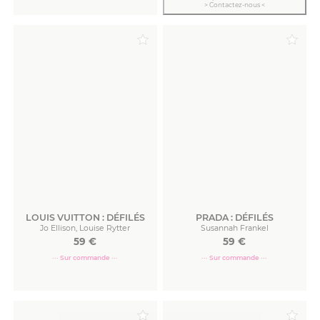
> Contactez-nous <
Commander
LOUIS VUITTON : DÉFILÉS
PRADA : DÉFILÉS
Jo Ellison, Louise Rytter
Susannah Frankel
59
€
59
€
··· Sur commande ···
··· Sur commande ···
Commander
Commander