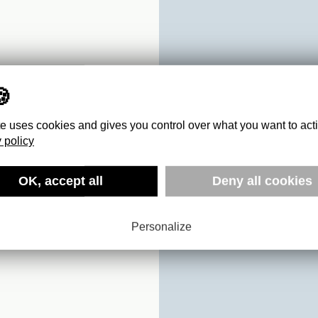
te uses cookies and gives you control over what you want to act
 policy
OW
D
OK, accept all
Deny all cookies
IN
Personalize