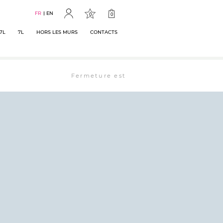
FR
EN
0
0
7L
7L
HORS LES MURS
CONTACTS
Fermeture estivale : la librairie est ouverte 