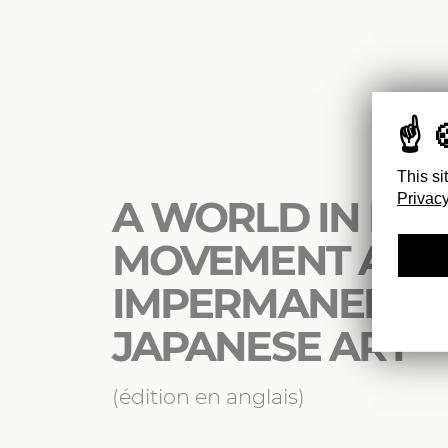
This si
Privacy
A WORLD IN FL
MOVEMENT AN
IMPERMANENCE 
JAPANESE ART
(édition en anglais)