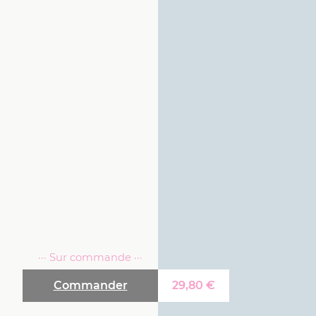
··· Sur commande ···
Commander
29,80
€