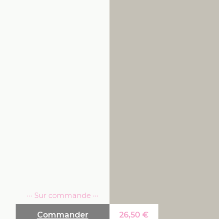
··· Sur commande ···
Commander
26,50
€