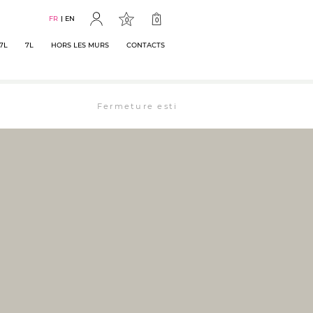
FR
EN
0
0
7L
7L
HORS LES MURS
CONTACTS
Fermeture estivale : la librairie est ouverte 