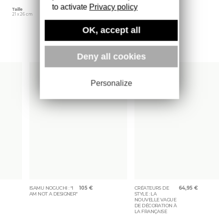
to activate
Privacy policy
Taille
Éditeur
Poids
21 x 26 cm
DGV
1300 gr
OK, accept all
Plus d'ouvrages
Deny all cookies
Personalize
ISAMU NOGUCHI : “I
105
€
CRÉATEURS DE
64,95
€
AM NOT A DESIGNER”
STYLE : LA
NOUVELLE VAGUE
DE DÉCORATION À
LA FRANÇAISE