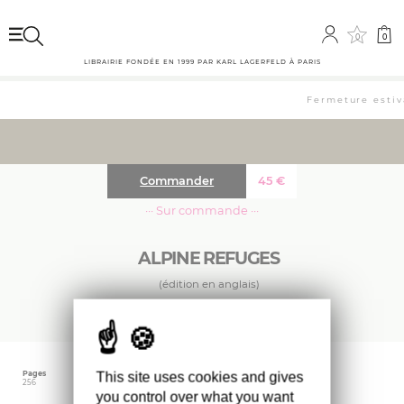
0
0
LIBRAIRIE FONDÉE EN 1999 PAR KARL LAGERFELD À PARIS
Fermeture estiva
Commander
45
€
··· Sur commande ···
ALPINE REFUGES
(édition en anglais)
Pages
Langue
Date d'édition
This site uses cookies and gives
256
Anglais
octobre 2025
you control over what you want