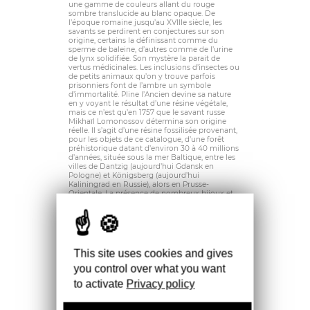
une gamme de couleurs allant du rouge
sombre translucide au blanc opaque. De
l’époque romaine jusqu’au XVIIIe siècle, les
savants se perdirent en conjectures sur son
origine, certains la définissant comme du
sperme de baleine, d’autres comme de l’urine
de lynx solidifiée. Son mystère la parait de
vertus médicinales. Les inclusions d’insectes ou
de petits animaux qu’on y trouve parfois
prisonniers font de l’ambre un symbole
d’immortalité. Pline l’Ancien devine sa nature
en y voyant le résultat d’une résine végétale,
mais ce n’est qu’en 1757 que le savant russe
Mikhaïl Lomonossov détermina son origine
réelle. Il s’agit d’une résine fossilisée provenant,
pour les objets de ce catalogue, d’une forêt
préhistorique datant d’environ 30 à 40 millions
d’années, située sous la mer Baltique, entre les
villes de Dantzig (aujourd’hui Gdansk en
Pologne) et Königsberg (aujourd’hui
Kaliningrad en Russie), alors en Prusse-
Orientale. La présence de nombreux bijoux et
figurines en ambre baltique dans le monde
grec et romain, dans la tombe de
Toutankhamon, et jusqu’en Chine, offre un
éclairage fascinant sur les échanges
commerciaux de l’époque, le long de la « route
de l’ambre » de la Baltique à l’Adriatique. Au
This site uses cookies and gives
XVIe siècle, le grand maître Albert de
Brandebourg-Ansbach se convertit au
you control over what you want
protestantisme et transforme l’ordre des
to activate
Privacy policy
Chevaliers teutoniques en duché de Prusse. Ses
docteurs publient les premiers livres sur
l’extraction de l’ambre et ses vertus