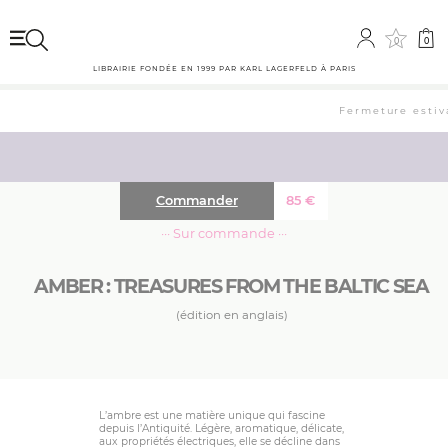
0
0
LIBRAIRIE FONDÉE EN 1999 PAR KARL LAGERFELD À PARIS
Fermeture estiva
Commander
85
€
··· Sur commande ···
AMBER : TREASURES FROM THE BALTIC SEA
(édition en anglais)
L’ambre est une matière unique qui fascine
depuis l’Antiquité. Légère, aromatique, délicate,
aux propriétés électriques, elle se décline dans