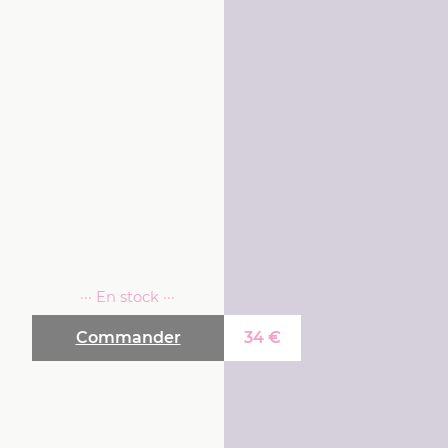
··· En stock ···
Commander
34
€