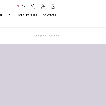
FR
EN
0
0
7L
7L
HORS LES MURS
CONTACTS
Fermeture estivale : la librairie est ouverte