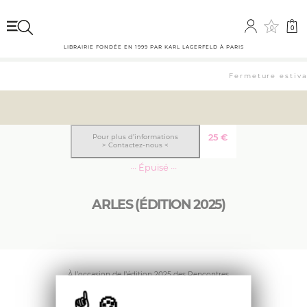
0
0
LIBRAIRIE FONDÉE EN 1999 PAR KARL LAGERFELD À PARIS
Fermeture estival
25
€
Pour plus d’informations
> Contactez-nous <
··· Épuisé ···
ARLES (ÉDITION 2025)
À l’occasion de l’édition 2025 des Rencontres
de la Photographie, le City Guide Louis Vuitton
fait à nouveau escale à Arles et propose une
édition collector en hommage à la ville