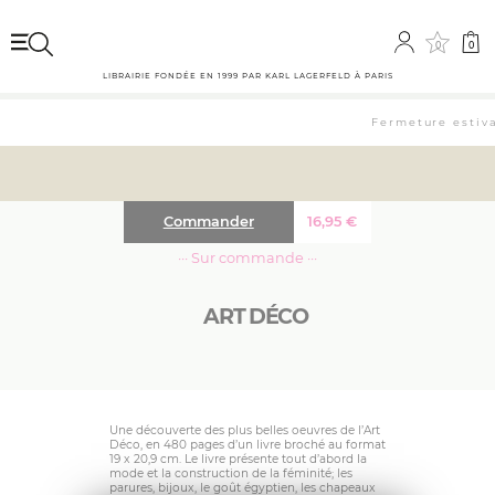
0
0
LIBRAIRIE FONDÉE EN 1999 PAR KARL LAGERFELD À PARIS
Fermeture estival
Commander
16,95
€
··· Sur commande ···
ART DÉCO
Une découverte des plus belles oeuvres de l’Art
Déco, en 480 pages d’un livre broché au format
19 x 20,9 cm. Le livre présente tout d’abord la
mode et la construction de la féminité; les
parures, bijoux, le goût égyptien, les chapeaux