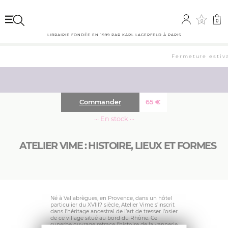
0
0
LIBRAIRIE FONDÉE EN 1999 PAR KARL LAGERFELD À PARIS
Fermeture estival
Commander
65
€
··· En stock ···
ATELIER VIME : HISTOIRE, LIEUX ET FORMES
Né à Vallabrègues, en Provence, dans un hôtel
particulier du XVIII? siècle, Atelier Vime s’inscrit
dans l’héritage ancestral de l’art de tresser l’osier
de ce village situé au bord du Rhône. Ce
superbe ouvrage retrace l’histoire de la vannerie