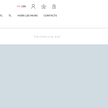
FR
EN
0
0
7L
7L
HORS LES MURS
CONTACTS
Fermeture estivale : la librairie est ouverte 