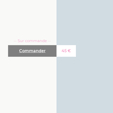
··· Sur commande ···
Commander
45
€