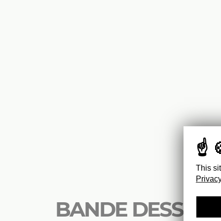
This si
Privacy
BANDE DESSINÉE