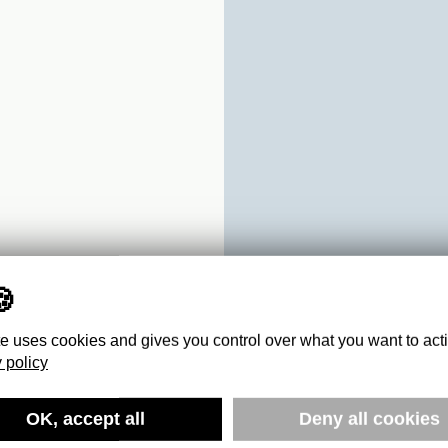
te uses cookies and gives you control over what you want to act
 policy
 1964-
OK, accept all
Deny all cookies