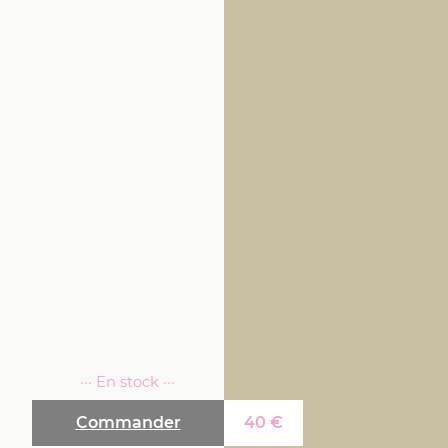
··· En stock ···
Commander
40
€