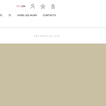
FR
EN
0
0
7L
7L
HORS LES MURS
CONTACTS
Fermeture estivale : la librairie est ouverte 