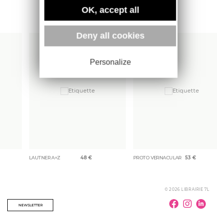
OK, accept all
Plus d'ouvrages
Deny all cookies
Personalize
LAUTNER A=Z
48
€
PROTO VERNACULAR
53
€
© 2026 LIBRAIRIE 7L
NEWSLETTER