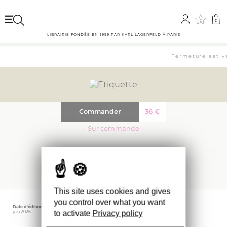
0
0
LIBRAIRIE FONDÉE EN 1999 PAR KARL LAGERFELD À PARIS
Fermeture estiva
Commander
36
€
··· Sur commande ···
BRUTALIST LONDON
This site uses cookies and gives
you control over what you want
Date d'édition
Éditeur
to activate
Privacy policy
juin 2026
Blue Crow Media