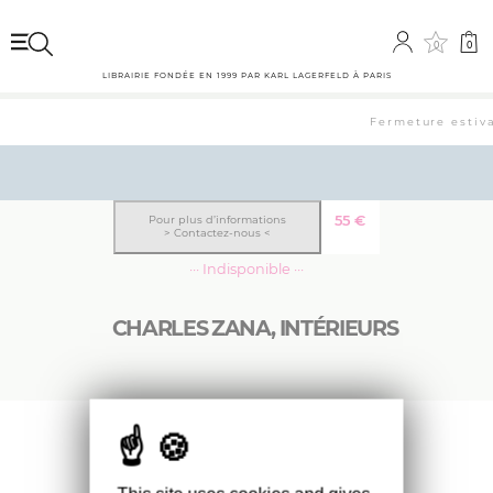
0
0
LIBRAIRIE FONDÉE EN 1999 PAR KARL LAGERFELD À PARIS
Fermeture estival
55
€
Pour plus d’informations
> Contactez-nous <
··· Indisponible ···
CHARLES ZANA, INTÉRIEURS
Présentation des projets les plus
emblématiques de l’architecte d’intérieur
parisien, entre modernité et classicisme.