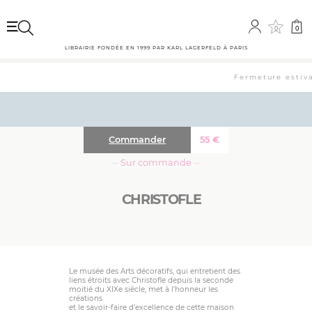
0
0
LIBRAIRIE FONDÉE EN 1999 PAR KARL LAGERFELD À PARIS
Fermeture estival
Commander
55
€
··· Sur commande ···
CHRISTOFLE
Le musée des Arts décoratifs, qui entretient des
liens étroits avec Christofle depuis la seconde
moitié du XIXe siècle, met à l’honneur les
créations
et le savoir-faire d’excellence de cette maison