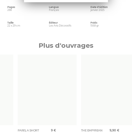
Pages
Langue
Date d'édition
288
Français
janvier 2025
Taille
Éditeur
Poids
22 x 29 cm
Les Arts Décoratifs
1568 gr
Plus d'ouvrages
PARIS, A SHORT
9
€
THE EMPYREAN
9,90
€