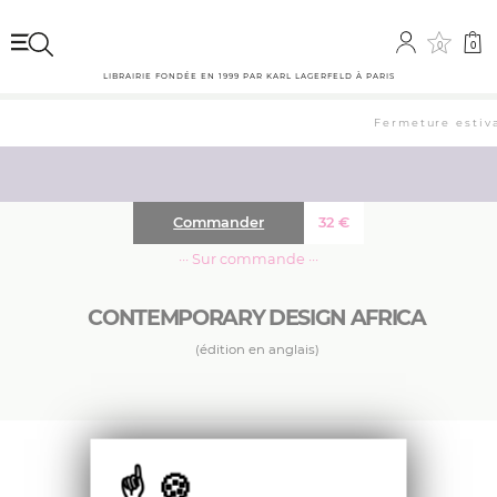
0
0
LIBRAIRIE FONDÉE EN 1999 PAR KARL LAGERFELD À PARIS
Fermeture estival
Commander
32
€
··· Sur commande ···
CONTEMPORARY DESIGN AFRICA
(édition en anglais)
Un panorama complet de designers africains
contemporains. Mêlant tradition et modernité
avec une sélection de mobilier, textiles,