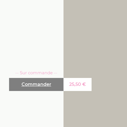
··· Sur commande ···
Commander
25,50
€