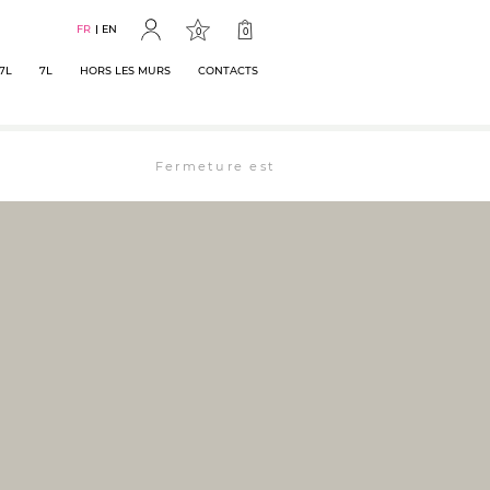
FR
EN
0
0
7L
7L
HORS LES MURS
CONTACTS
Fermeture estivale : la librairie est ouverte 