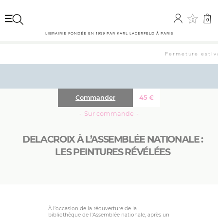
0
0
LIBRAIRIE FONDÉE EN 1999 PAR KARL LAGERFELD À PARIS
Fermeture estiva
Commander
45
€
··· Sur commande ···
DELACROIX À L’ASSEMBLÉE NATIONALE :
LES PEINTURES RÉVÉLÉES
À l’occasion de la réouverture de la
bibliothèque de l’Assemblée nationale, après un