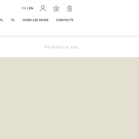
FR
EN
0
0
7L
7L
HORS LES MURS
CONTACTS
Fermeture estivale : la librairie est ouverte