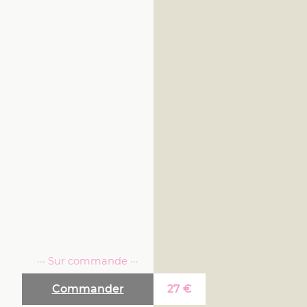
··· Sur commande ···
Commander
27
€