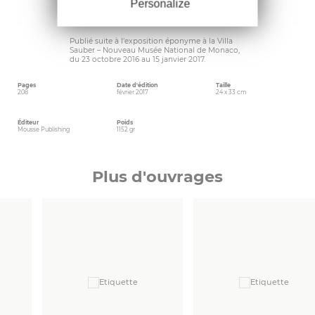
Personalize
différentes (jaune, vert, rouge, bleu, rose),
réalisées au pochoir par Nick Mauss, et
distribuées aléatoirement.
Publié suite à l’exposition éponyme à la Villa
Sauber – Nouveau Musée National de Monaco,
du 23 octobre 2016 au 15 janvier 2017.
Pages
Date d'édition
Taille
208
février 2017
24 x 33 cm
Éditeur
Poids
Mousse Publishing
1152 gr
Plus d'ouvrages