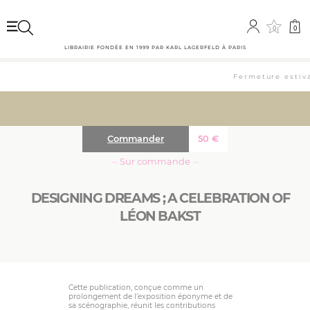
0
0
LIBRAIRIE FONDÉE EN 1999 PAR KARL LAGERFELD À PARIS
Fermeture estival
Commander
50
€
··· Sur commande ···
DESIGNING DREAMS ; A CELEBRATION OF
LÉON BAKST
Cette publication, conçue comme un
prolongement de l’exposition éponyme et de
sa scénographie, réunit les contributions