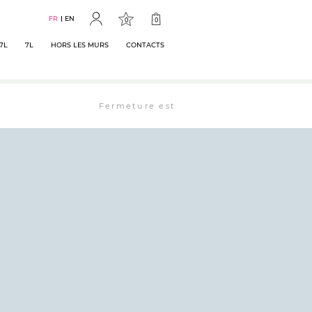
FR
EN
0
0
7L
7L
HORS LES MURS
CONTACTS
Fermeture estivale : la librairie est ouverte 