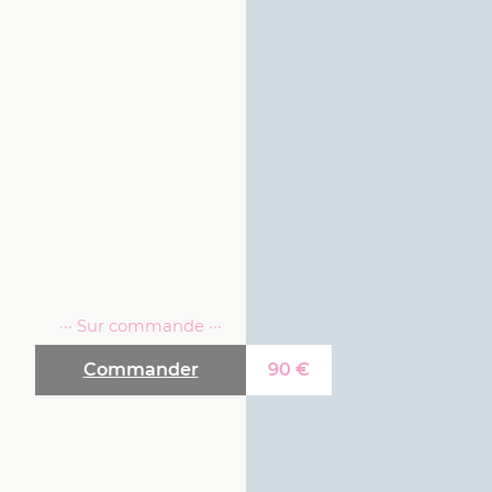
··· Sur commande ···
Commander
90
€