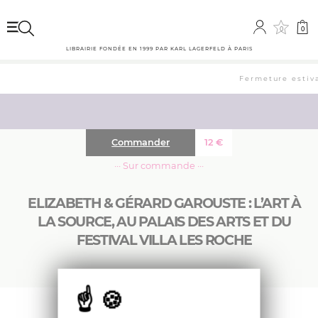
0
0
LIBRAIRIE FONDÉE EN 1999 PAR KARL LAGERFELD À PARIS
Fermeture estiva
Commander
12
€
··· Sur commande ···
ELIZABETH & GÉRARD GAROUSTE : L’ART À
LA SOURCE, AU PALAIS DES ARTS ET DU
FESTIVAL VILLA LES ROCHE
Une présentation de l’oeuvre d’Elizabeth et