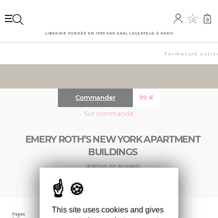
0
0
LIBRAIRIE FONDÉE EN 1999 PAR KARL LAGERFELD À PARIS
Fermeture estiva
Commander
99
€
··· Sur commande ···
EMERY ROTH’S NEW YORK APARTMENT
BUILDINGS
(édition en anglais)
This site uses cookies and gives
Pages
Langue
Date d'édition