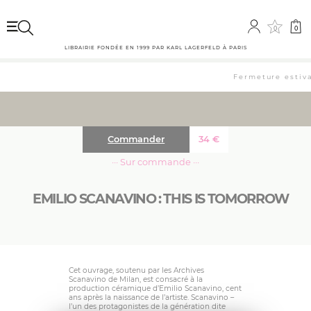
0
0
LIBRAIRIE FONDÉE EN 1999 PAR KARL LAGERFELD À PARIS
Fermeture estival
Commander
34
€
··· Sur commande ···
EMILIO SCANAVINO : THIS IS TOMORROW
Cet ouvrage, soutenu par les Archives
Scanavino de Milan, est consacré à la
production céramique d’Emilio Scanavino, cent
ans après la naissance de l’artiste. Scanavino –
l’un des protagonistes de la génération dite