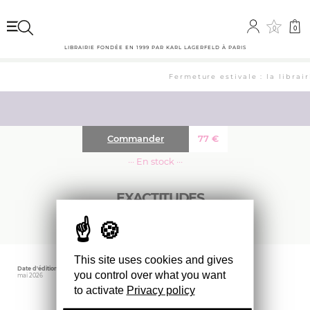
0
0
LIBRAIRIE FONDÉE EN 1999 PAR KARL LAGERFELD À PARIS
Fermeture estivale : la librai
Commander
77
€
··· En stock ···
EXACTITUDES
This site uses cookies and gives
Date d'édition
Éditeur
Poids
you control over what you want
mai 2026
Nai010 Uitgevers
2400 gr
to activate
Privacy policy