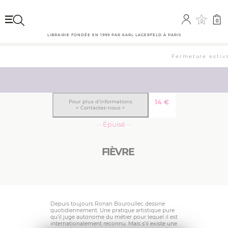
0
0
LIBRAIRIE FONDÉE EN 1999 PAR KARL LAGERFELD À PARIS
Fermeture estival
14
€
Pour plus d’informations
> Contactez-nous <
··· Épuisé ···
FIÈVRE
Depuis toujours Ronan Bouroullec dessine
quotidiennement. Une pratique artistique pure
qu’il juge autonome du métier pour lequel il est
internationalement reconnu. Mais s’il existe une