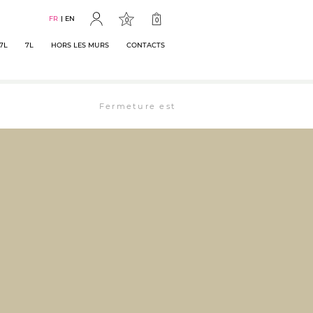
FR
EN
0
0
7L
7L
HORS LES MURS
CONTACTS
Fermeture estivale : la librairie est ouverte 