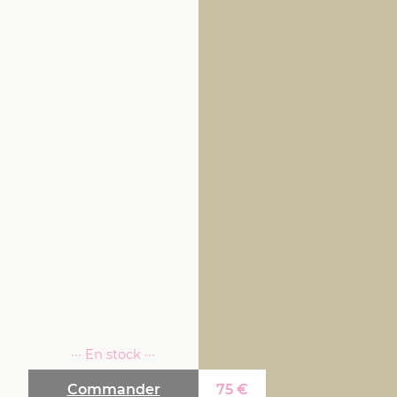
··· En stock ···
Commander
75
€