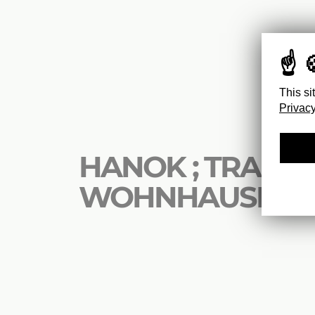
This si
Privacy
HANOK ; TRADIT
WOHNHAUSER 