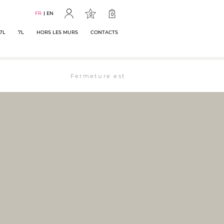
FR
EN
0
0
7L
7L
HORS LES MURS
CONTACTS
Fermeture estivale : la librairie est ouverte