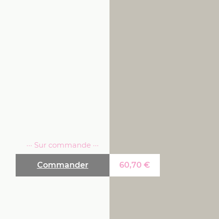
··· Sur commande ···
Commander
60,70
€