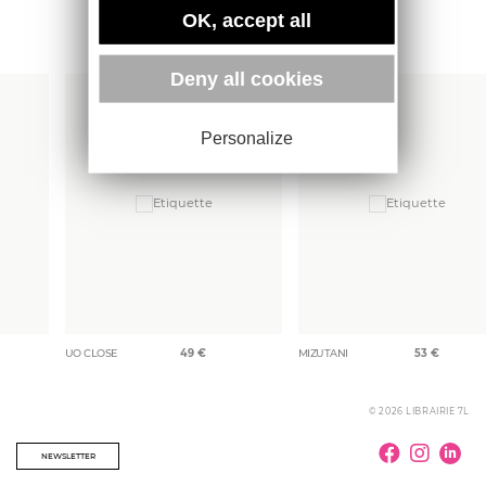
OK, accept all
Plus d'ouvrages
Deny all cookies
Personalize
UO CLOSE
49
€
MIZUTANI
53
€
© 2026 LIBRAIRIE 7L
NEWSLETTER