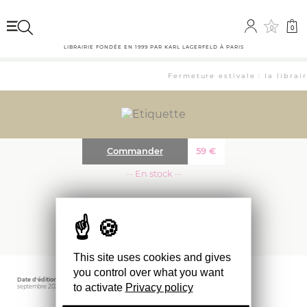
0
0
LIBRAIRIE FONDÉE EN 1999 PAR KARL LAGERFELD À PARIS
Fermeture estivale : la librai
Commander
59
€
··· En stock ···
HEAP O LIVIN’
This site uses cookies and gives
you control over what you want
Date d'édition
Éditeur
Poids
to activate
Privacy policy
septembre 2025
IDEA
1 gr