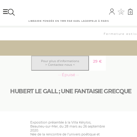
0
0
LIBRAIRIE FONDÉE EN 1999 PAR KARL LAGERFELD À PARIS
Fermeture estiva
29
€
Pour plus d’informations
> Contactez-nous <
··· Épuisé ···
HUBERT LE GALL ; UNE FANTAISIE GRECQUE
Exposition présentée à la Villa Kérylos,
Beaulieu-sur-Mer, du 28 mars au 26 septembre
2020.
Née de la rencontre de l’univers poétique et