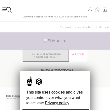
0
0
LIBRAIRIE FONDÉE EN 1999 PAR KARL LAGERFELD À PARIS
Fermeture estivale : la librai
43,90
€
Pour plus d’informations
> Contactez-nous <
INDIA TECTON
This site uses cookies and gives
Date d'édition
Éditeur
Poids
you control over what you want
décembre 2022
HGV
1650 gr
to activate
Privacy policy