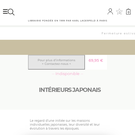
0
0
LIBRAIRIE FONDÉE EN 1999 PAR KARL LAGERFELD À PARIS
Fermeture estiva
69,95
€
Pour plus d’informations
> Contactez-nous <
··· Indisponible ···
INTÉRIEURS JAPONAIS
Le regard d’une initiée sur les maisons
individuelles japonaises, leur diversité et leur
évolution à travers les époques.