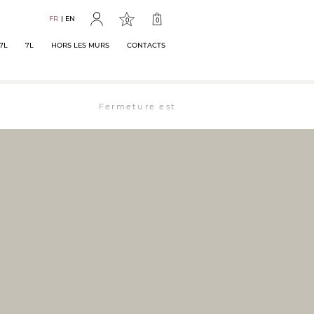
FR
EN
0
0
7L
7L
HORS LES MURS
CONTACTS
Fermeture estivale : la librairie est ouverte 