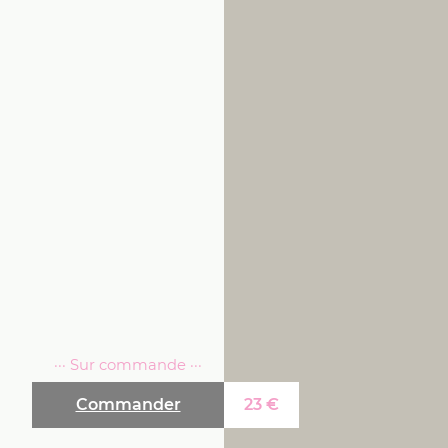
··· Sur commande ···
Commander
23
€