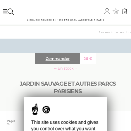
0
0
LIBRAIRIE FONDÉE EN 1999 PAR KARL LAGERFELD À PARIS
Fermeture estiva
Commander
26
€
··· En stock ···
JARDIN SAUVAGE ET AUTRES PARCS
PARISIENS
Pages
Langue
Date d'édition
This site uses cookies and gives
96
Français
juin 2026
you control over what you want