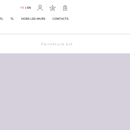
FR
EN
0
0
7L
7L
HORS LES MURS
CONTACTS
Fermeture estivale : la librairie est ouverte 