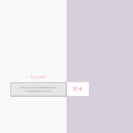
··· Épuisé ···
Pour plus d’informations
35
€
> Contactez-nous <