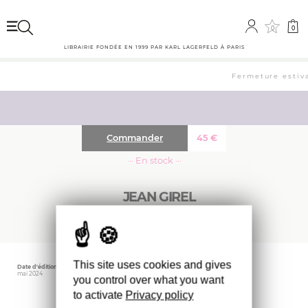
0
0
LIBRAIRIE FONDÉE EN 1999 PAR KARL LAGERFELD À PARIS
Fermeture estiva
Commander
45
€
··· En stock ···
JEAN GIREL
This site uses cookies and gives
Date d'édition
Éditeur
mai 2024
Pierre Marie Giraud
you control over what you want
to activate
Privacy policy