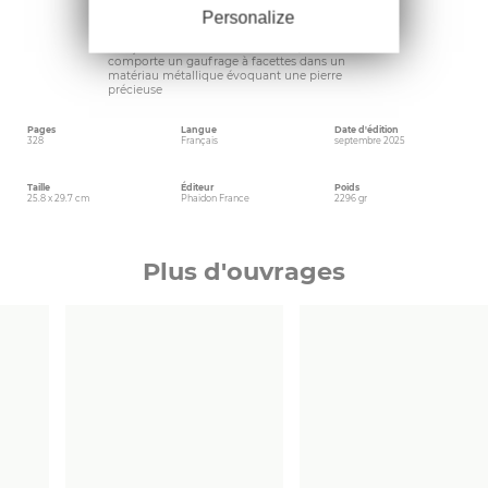
les notices rédigées par des journalistes
Personalize
spécialistes de la bijouterie
–
Conçue comme un sublime écrin, la couverture
comporte un gaufrage à facettes dans un
matériau métallique évoquant une pierre
précieuse
Pages
Langue
Date d'édition
328
Français
septembre 2025
Taille
Éditeur
Poids
25.8 x 29.7 cm
Phaidon France
2296 gr
Plus d'ouvrages