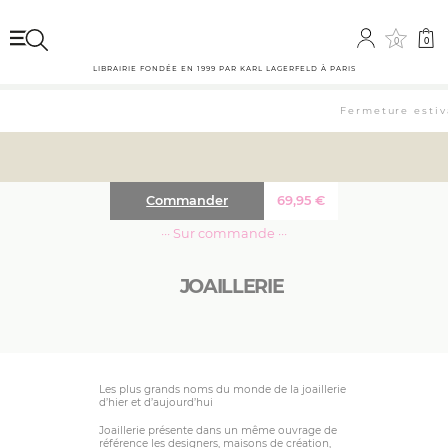
0
0
LIBRAIRIE FONDÉE EN 1999 PAR KARL LAGERFELD À PARIS
Fermeture estiva
Commander
69,95
€
··· Sur commande ···
JOAILLERIE
Les plus grands noms du monde de la joaillerie
d’hier et d’aujourd’hui
Joaillerie présente dans un même ouvrage de
référence les designers, maisons de création,