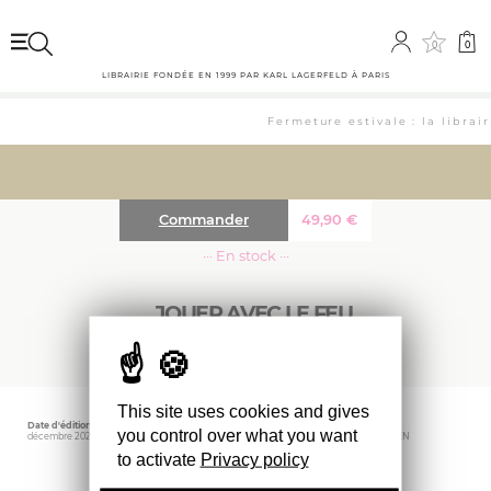
0
0
LIBRAIRIE FONDÉE EN 1999 PAR KARL LAGERFELD À PARIS
Fermeture estivale : la librai
Commander
49,90
€
··· En stock ···
JOUER AVEC LE FEU
This site uses cookies and gives
Date d'édition
Taille
Éditeur
you control over what you want
décembre 2024
28 x 23 cm
JOHAN CRETEN
to activate
Privacy policy