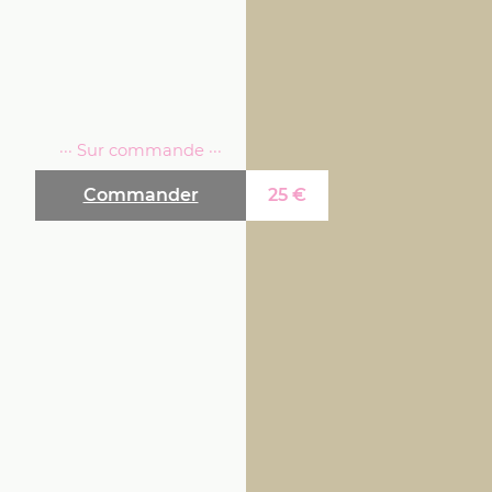
··· Sur commande ···
Commander
25
€