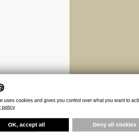
te uses cookies and gives you control over what you want to act
 policy
 : NOTES
OK, accept all
Deny all cookies