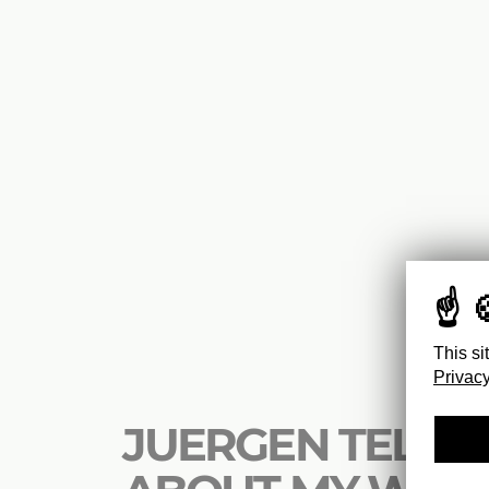
This si
Privacy
JUERGEN TELLER