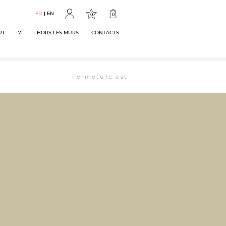
FR
EN
0
0
7L
7L
HORS LES MURS
CONTACTS
Fermeture estivale : la librairie est ouverte 