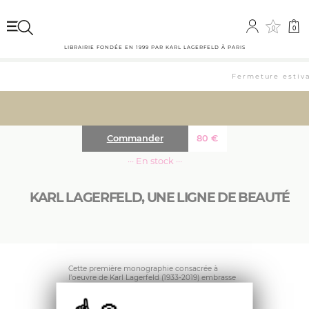
0
0
LIBRAIRIE FONDÉE EN 1999 PAR KARL LAGERFELD À PARIS
Fermeture estival
Commander
80
€
··· En stock ···
KARL LAGERFELD, UNE LIGNE DE BEAUTÉ
Cette première monographie consacrée à
l’oeuvre de Karl Lagerfeld (1933-2019) embrasse
soixante-cinq années d’une exceptionnelle
carrière : chez Chloé et Fendi dans les années
1960 et 1970, puis chez Chanel et pour sa griffe