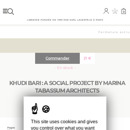
0
0
LIBRAIRIE FONDÉE EN 1999 PAR KARL LAGERFELD À PARIS
Fermeture estiva
Commander
21
€
··· En stock ···
KHUDI BARI : A SOCIAL PROJECT BY MARINA
TABASSUM ARCHITECTS
(édition en anglais)
This site uses cookies and gives
you control over what you want
Pages
Langue
Date d'édition