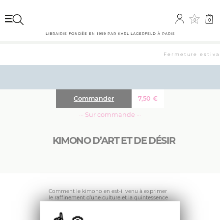
0
0
LIBRAIRIE FONDÉE EN 1999 PAR KARL LAGERFELD À PARIS
Fermeture estival
Commander
7,50
€
··· Sur commande ···
KIMONO D’ART ET DE DÉSIR
Comment le kimono en est-il venu à exprimer
le raffinement d’une culture et la quintessence
de la féminité ? Aude Fieschi décode l’histoire
de ce vêtement unique en son genre : une
simplicité extrême du patron et une forme