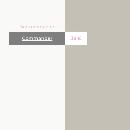
··· Sur commande ···
Commander
38
€