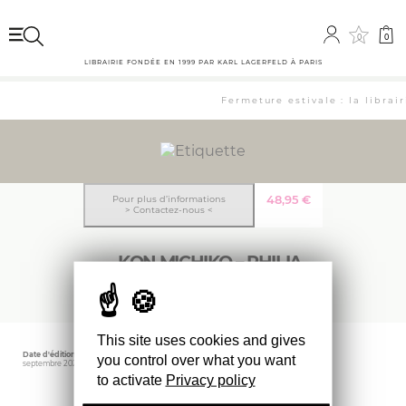
0
0
LIBRAIRIE FONDÉE EN 1999 PAR KARL LAGERFELD À PARIS
Fermeture estivale : la librai
48,95
€
Pour plus d’informations
> Contactez-nous <
KON MICHIKO – PHILIA
This site uses cookies and gives
Date d'édition
Éditeur
you control over what you want
septembre 2022
IDEA
to activate
Privacy policy