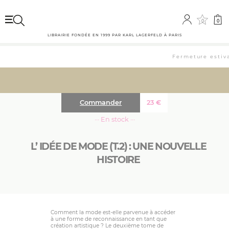
0
0
LIBRAIRIE FONDÉE EN 1999 PAR KARL LAGERFELD À PARIS
Fermeture estival
Commander
23
€
··· En stock ···
L’ IDÉE DE MODE (T.2) : UNE NOUVELLE
HISTOIRE
Comment la mode est-elle parvenue à accéder
à une forme de reconnaissance en tant que
création artistique ? Le deuxième tome de