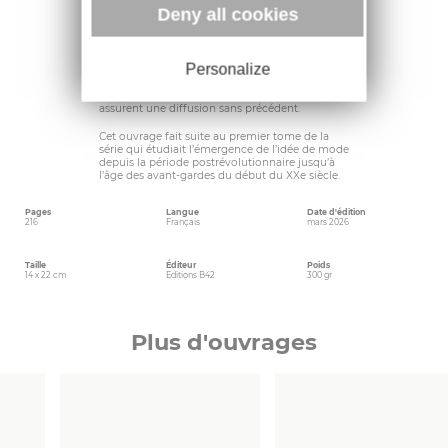
en espace, la mode semble, au cours des
Deny all cookies
premières décennies du XXe siècle, se disperser,
si ce n’est se dématérialiser. Mais plus qu’une
absence de support ou une parfaite
désincarnation, elle se fait multiple : l’utilisation
Personalize
systématique de la photographie dans la presse
comme les techniques d’impression – de la
toile au papier – dès la fin des années 1910 en
assurent une diffusion sans précédent.
Cet ouvrage fait suite au premier tome de la
série qui étudiait l’émergence de l’idée de mode
depuis la période postrévolutionnaire jusqu’à
l’âge des avant-gardes du début du XXe siècle.
Pages
Langue
Date d'édition
216
Français
mars 2026
Taille
Éditeur
Poids
14 x 22 cm
Editions B42
300 gr
Plus d'ouvrages