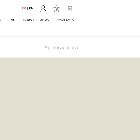
FR
EN
0
0
7L
7L
HORS LES MURS
CONTACTS
Fermeture estivale : la librairie est ouverte j