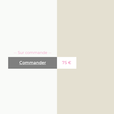
··· Sur commande ···
Commander
75
€