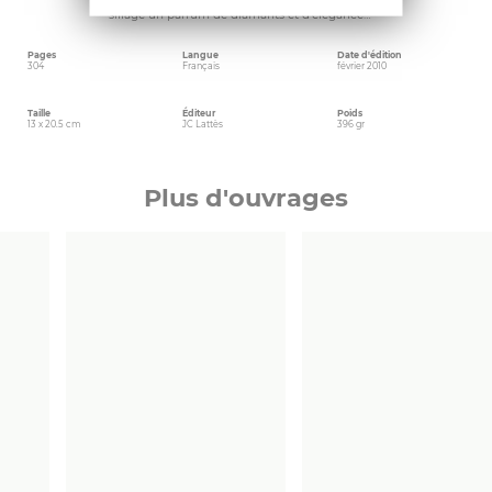
siècle, la tête haute, abandonnant dans son
sillage un parfum de diamants et d’élégance…
Pages
Langue
Date d'édition
304
Français
février 2010
Taille
Éditeur
Poids
13 x 20.5 cm
JC Lattès
396 gr
Plus d'ouvrages