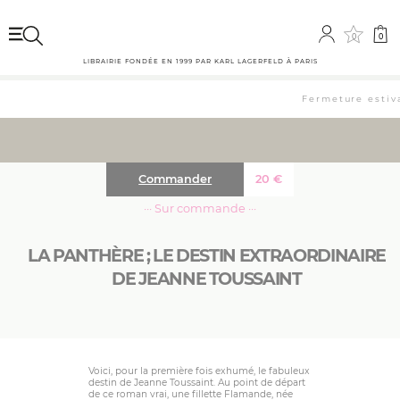
0
0
LIBRAIRIE FONDÉE EN 1999 PAR KARL LAGERFELD À PARIS
Fermeture estiva
Commander
20
€
··· Sur commande ···
LA PANTHÈRE ; LE DESTIN EXTRAORDINAIRE
DE JEANNE TOUSSAINT
Voici, pour la première fois exhumé, le fabuleux
destin de Jeanne Toussaint. Au point de départ
de ce roman vrai, une fillette Flamande, née