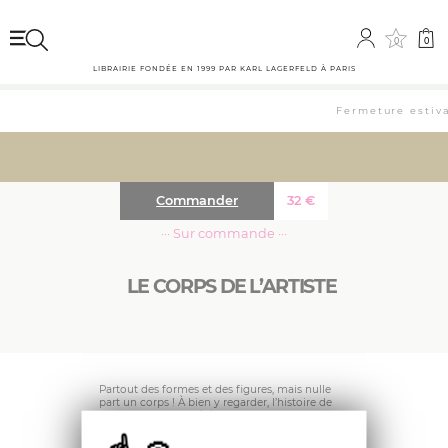
0
0
LIBRAIRIE FONDÉE EN 1999 PAR KARL LAGERFELD À PARIS
Fermeture estival
Commander
32
€
··· Sur commande ···
LE CORPS DE L’ARTISTE
Partout des formes et des figures, mais nulle
part un corps ! À bien y regarder, l’histoire de
l’art a en effet oblitéré la part corporelle,
physique, “bassement” matérielle de la création
– le corps de l’artiste, dans ses excès et ses